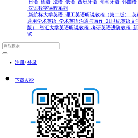
日语
德语
法语
俄语
西班牙语
葡萄牙语
韩国语
汉语数字课程系列
新航标大学英语
理工英语听说教程（第二版）
英
通用学术英语
学术英语沟通与写作
21世纪英语文
版）
智汇大学英语听说教程
考研英语进阶教程
新
览
注册
/
登录
下载APP