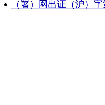
（署）网出证（沪）字第 