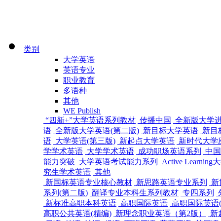
类别
大学英语
英语专业
职业教育
多语种
其他
WE Publish
“四新+”大学英语系列教材
传播中国
全新版大学
语
全新版大学英语(第二版)
新目标大学英语
新目
语
大学英语(第三版)
新起点大学英语
新时代大学
学学术英语
大学学术英语
成功职场英语系列
中国
能力突破
大学英语考试能力系列
Active Learn
究生学术英语
其他
新国标英语专业核心教材
新思路英语专业系列
新
系列(第二版)
翻译专业本科生系列教材
专四系列
新标准高职本科英语
高职国际英语
高职国际英语(
高职公共英语(精编)
新理念职业英语（第2版）
新