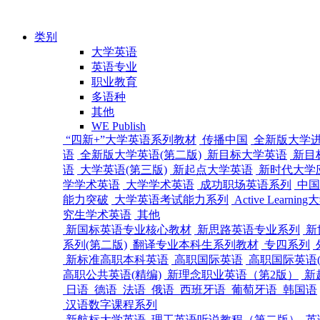
类别
大学英语
英语专业
职业教育
多语种
其他
WE Publish
“四新+”大学英语系列教材
传播中国
全新版大学
语
全新版大学英语(第二版)
新目标大学英语
新目
语
大学英语(第三版)
新起点大学英语
新时代大学
学学术英语
大学学术英语
成功职场英语系列
中国
能力突破
大学英语考试能力系列
Active Learn
究生学术英语
其他
新国标英语专业核心教材
新思路英语专业系列
新
系列(第二版)
翻译专业本科生系列教材
专四系列
新标准高职本科英语
高职国际英语
高职国际英语(
高职公共英语(精编)
新理念职业英语（第2版）
新
日语
德语
法语
俄语
西班牙语
葡萄牙语
韩国语
汉语数字课程系列
新航标大学英语
理工英语听说教程（第二版）
英