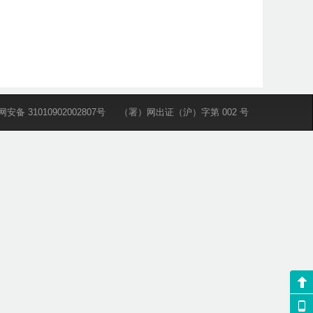
安备 31010902002807号
（署）网出证（沪）字第 002 号