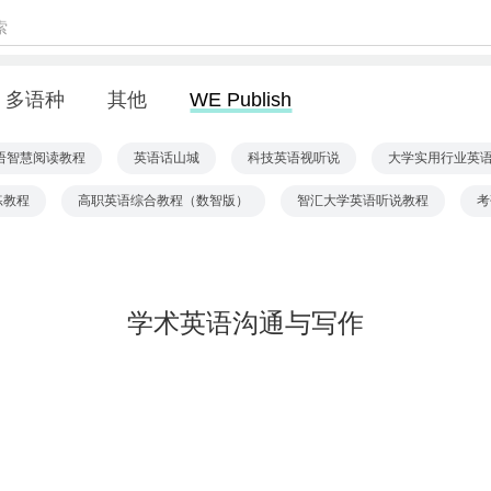
多语种
其他
WE Publish
语智慧阅读教程
英语话山城
科技英语视听说
大学实用行业英
练教程
高职英语综合教程（数智版）
智汇大学英语听说教程
考
学术英语沟通与写作