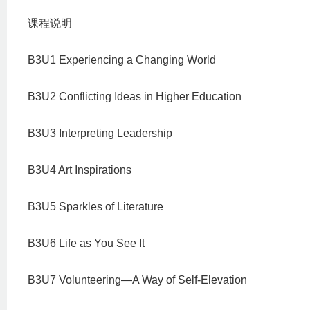
课程说明
B3U1 Experiencing a Changing World
B3U2 Conflicting Ideas in Higher Education
B3U3 Interpreting Leadership
B3U4 Art Inspirations
B3U5 Sparkles of Literature
B3U6 Life as You See It
B3U7 Volunteering—A Way of Self-Elevation