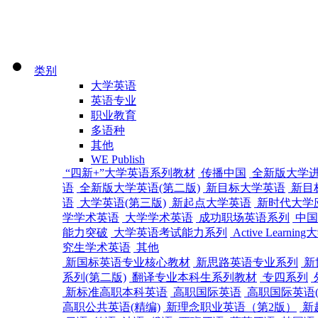
类别
大学英语
英语专业
职业教育
多语种
其他
WE Publish
“四新+”大学英语系列教材
传播中国
全新版大学
语
全新版大学英语(第二版)
新目标大学英语
新目
语
大学英语(第三版)
新起点大学英语
新时代大学
学学术英语
大学学术英语
成功职场英语系列
中国
能力突破
大学英语考试能力系列
Active Learn
究生学术英语
其他
新国标英语专业核心教材
新思路英语专业系列
新
系列(第二版)
翻译专业本科生系列教材
专四系列
新标准高职本科英语
高职国际英语
高职国际英语(
高职公共英语(精编)
新理念职业英语（第2版）
新