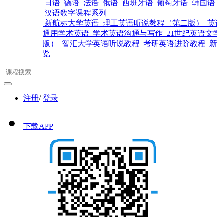
日语
德语
法语
俄语
西班牙语
葡萄牙语
韩国语
汉语数字课程系列
新航标大学英语
理工英语听说教程（第二版）
英
通用学术英语
学术英语沟通与写作
21世纪英语文
版）
智汇大学英语听说教程
考研英语进阶教程
新
览
注册
/
登录
下载APP