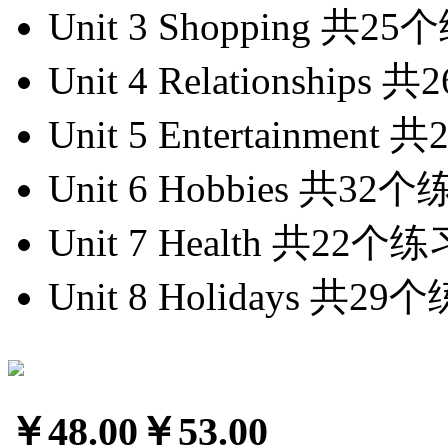
Unit 3 Shopping
共25
Unit 4 Relationships
共2
Unit 5 Entertainment
共
Unit 6 Hobbies
共32个
Unit 7 Health
共22个练
Unit 8 Holidays
共29个
￥48.00
￥53.00