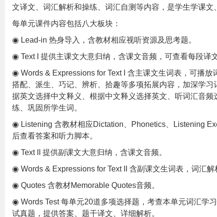
文译文、词汇解析和操练、词汇自测等内容，是学生学课文
每单元课件内容包括八大板块：
◉ Lead-in 热身导入，含教材相应视听资源及思考题。
◉ Text I 提供主课文大意归纳，含课文音频，可查看每
◉ Words & Expressions for Text I 含主课文
搭配、派生、巧记、辨析、拾趣等多项拓展内容，加深学习
据英文选择中文释义、根据中文释义选择英文、听词汇音频
练、巩固所学生词。
◉ Listening 含教材相应Dictation、Phonetics、Liste
后查看答案和听力脚本。
◉ Text II 提供副课文大意归纳，含课文音频。
◉ Words & Expressions for Text II 含副课文生词表
◉ Quotes 含教材Memorable Quotes音频。
◉ Words Test 每单元20道多项选择题，考查本单元词汇
试真题，提供答案、题干译文、详细解析。